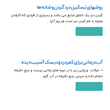
روشهای تسکین درد گردن و شانه ها
ﮔﺮﺩﻥ ﺩﺭﺩ ﯾﮏ ﺍﺗﻔﺎﻕ ﺷﺎﯾﻊ ﻣﯽ ﺑﺎﺷﺪ ﻭ بسیاری از افرادی که کارشان
همراه با خم کردن سر است هر روز آنرا…
بیشتر بخوانید
آب درمانی برای کمردرد و دیسک آسیب دیده
۱- حرکات ورزشی زیر را در دوره های زمانی بیست و پنج دقیقه
انجام داده و سپس پنج دقیقه در آب گرم…
بیشتر بخوانید