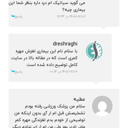
می گوید سیاتیک ام درد داره بنظر شما این
بیماری چیه؟
۱۴۰۱/۰۷/۰۲ در ۱۶:۳۴
پاسخ
dreshraghi
با سلام نام این بیماری لغزش مهره
کمری است که در مقاله بالا در سایت
کامل توضیح داده شده است
۱۴۰۱/۰۷/۰۶ در ۰۰:۱۴
پاسخ
عطیه
سلام من پزشک ورزشی رفته بودم
تشخیصش قبل ام ار آی بدون اینکه من
توضیحی از خودم بدم لغزندگی مهره کمر
مادر زادی بود ولی من ام ار ای ندادم دیگ