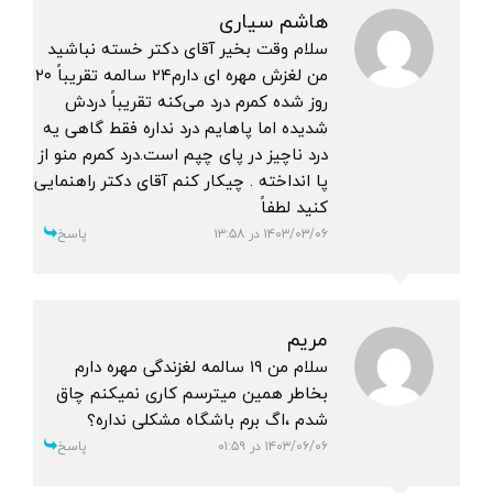
هاشم سیاری
سلام وقت بخیر آقای دکتر خسته نباشید
من لغزش مهره ای دارم۲۴ سالمه تقریباً ۲۰
روز شده کمرم درد می‌کنه تقریباً دردش
شدیده اما پاهایم درد نداره فقط گاهی یه
درد ناچیز در پای چپم است.درد کمرم منو از
پا انداخته . چیکار کنم آقای دکتر راهنمایی
کنید لطفاً
۱۴۰۳/۰۳/۰۶ در ۱۳:۵۸
پاسخ
مریم
سلام من ۱۹ سالمه لغزندگی مهره دارم
بخاطر همین میترسم کاری نمیکنم چاق
شدم ،اگ برم باشگاه مشکلی نداره؟
۱۴۰۳/۰۶/۰۶ در ۰۱:۵۹
پاسخ