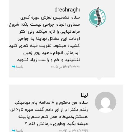
dreshraghi
سلام تشخیص لغزش مهره کمری
مساوی انجام جراحی نیست بلکه شروع
مراعاتهایی را لازم میکند ولی اکثر
اوقات این مشکل نهایتا به جراحی
کشیده میشود. تقویت فیله کمری کنید
آبدرمانی انجام دهید روی زمین
ننشینید و خم و راست زیاد نشوید.
۱۴۰۲/۰۴/۲۰ در ۰۰:۱۵
پاسخ
لیلا
سلام من دخترم و ۱۸سالمه پام دردمیکرد
رفتم دکتر ام ار ای دادم گفت مهره ۵و۶ لق
هستش،نمیخام عمل کنم سنم پایینه
میشه بگید چطوری درمانش کنم ؟
۱۴۰۲/۰۴/۱۹ در ۰۰:۳۲
پاسخ