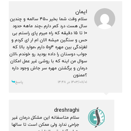
ایمان
سلام وقت شما بخیر ،،۴۵ سالمه و چندین
سال هست درد کمر دارم ،چند ماهه حدود
۱۰ تا ۱۵ دقیقه که راه میرم پای راستم بی
حس و سنگین میشه الان ام ار ای کردم و
لغزندگی بین مهره ۴و۵ دارم ،موارد بالا که
جواب دوستان را داده بودید رو خوندم ،الان
سوال من اینه که با روشی غیر عمل امکان
درمان و برگشتن مهره سر جاش وجود داره
؟ممنون
۱۴۰۳/۰۸/۰۱ در ۱۴:۴۸
پاسخ
dreshraghi
سلام متاسفانه این مشکل درمان غیر
جراحی ندارد ولی ممکن است تا سالها