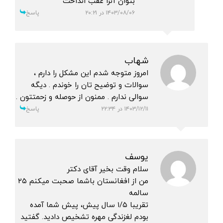
بتوان آنرا عقب انداخت
۱۴۰۳/۰۸/۰۶ در ۲۰:۲۱
پاسخ
شهاب
امروز متوجه شدم این مشکل را دارم ،
سوالات و توضیح تان را خوندم . دیگه
سوالی ندارم . ممنون از حوصله و زحمتتون .
۱۴۰۳/۱۲/۱۱ در ۲۲:۳۴
پاسخ
یوسف
سلام وقت بخیر آقای دکتر
من از افغانستان باشما صحبت میکنم ۲۵
سالمه
تقریبا ۱/۵ سال پیش، پیش شما آمده
بودم لغزندگی مهره تشخیص دادید. گفتید