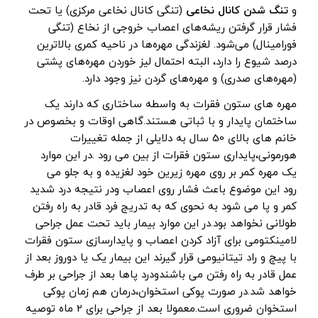
و
تنگ شدن کانال نخاعی
(تنگی کانال نخاعی مرکزی) یا تحت
فشار قرار گرفتن ریشه‌های اعصاب خروجی از نخاع (تنگی
فورامینال) می‌شود. لغزندگی مهره‌ها در ناحیه کمری بالاترین
درصد شیوع را دارد، البته احتمال لیز خوردن مهره‌های پشتی
(مهره‌های صدری) و مهره‌های گردن نیز وجود دارد.
مهره های ستون فقرات به واسطه ساختاری که دارند یک
ساختمان پایدار و با ثباتی هستند.گاهی اوقات و بخصوص در
خانم های بالای 50 سال به دلایلی از جمله تغییرات
هورمونی،پایداری ستون فقرات از بین می رود .در این موارد
یک مهره کمر بر روی مهره زیرین خود لغزیده و به جلو می
رود این موضوع باعث فشار روی اعصاب ودر نتیجه درد شدید
کمر و پا می شود به نحوی که به تدریج فرد قادر به راه رفتن
طولانی نخواهد بود.در این موارد بیمار باید تحت عمل جراحی
لامینکتومی برای آزاد کردن اعصاب و پایدارسازی ستون فقرات
با پیچ و راد تیتانیومی قرار گیرند این بیمار یک یا دوروز بعد از
عمل قادر به راه رفتن می باشندودرد پاها بعد از جراحی بر طرف
خواهد شد.در صورت پوکی استخوان،درمان هم زمان پوکی
استخوان ضروری است.معمولا بعد از جراحی برای 2 ماه توصیه