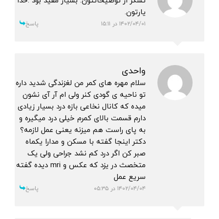
تشکر از توضیحاتتون. بسیار مفید بود .خدا
یارتون.
۱۴۰۲/۰۴/۰۱ در ۱۵:۱۱
پاسخ
واحدی
سلام مهره های کمر من لغزندگی شدید داره
تو ناحیه ی گودی کنر ولی ام آر آی نشون
میده که کانال نخاعی بازه درد بسیار زیادی
دارم قسمت بالای کمرم خیلی درد میگیره و
به پای راست هم میزنه یعنی عمل لازمه؟
دکتر اینجا گفته با مسکن و مدارا یکماه
صبر کن اگر درد کم نشد جراحی ولی یک
متخصث در یزد که عکس و mri دیده گفته
سریع عمل
۱۴۰۲/۰۴/۰۴ در ۰۵:۳۵
پاسخ